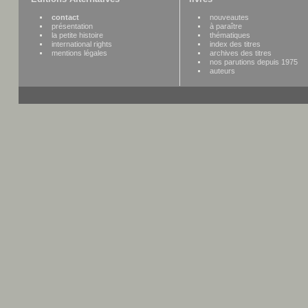
contact
nouveautes
présentation
à paraître
la petite histoire
thématiques
international rights
index des titres
mentions légales
archives des titres
nos parutions depuis 1975
auteurs