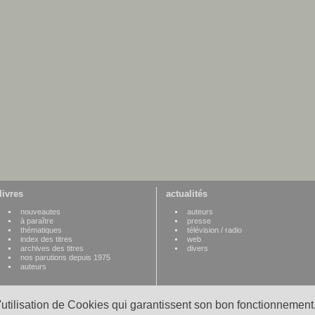
livres
actualités
nouveautes
auteurs
à paraître
presse
thématiques
télévision / radio
index des titres
web
archives des titres
divers
nos parutions depuis 1975
auteurs
l'utilisation de Cookies qui garantissent son bon fonctionnement.