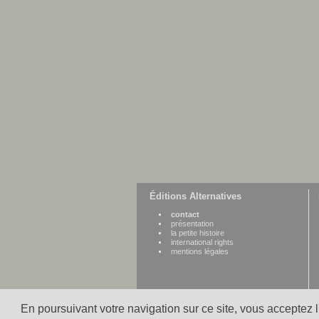
Éditions Alternatives
contact
présentation
la petite histoire
international rights
mentions légales
En poursuivant votre navigation sur ce site, vous acceptez 