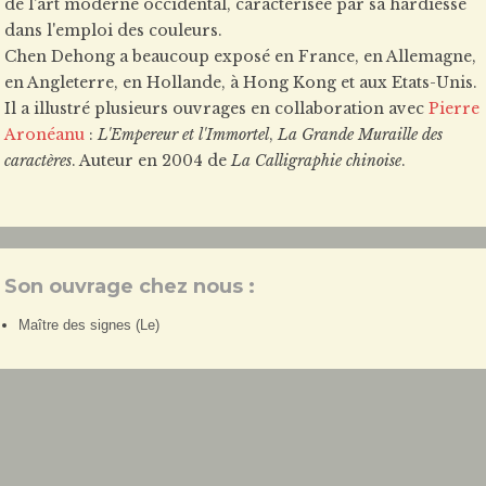
de l'art moderne occidental, caractérisée par sa hardiesse
dans l'emploi des couleurs.
Chen Dehong a beaucoup exposé en France, en Allemagne,
en Angleterre, en Hollande, à Hong Kong et aux Etats-Unis.
Il a illustré plusieurs ouvrages en collaboration avec
Pierre
Aronéanu
:
L'Empereur et l'Immortel
,
La Grande Muraille des
caractères
. Auteur en 2004 de
La Calligraphie chinoise
.
Son ouvrage chez nous :
Maître des signes (Le)