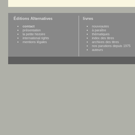
Éditions Alternatives
livres
contact
nouveautes
présentation
à paraître
la petite histoire
thématiques
international rights
index des titres
mentions légales
archives des titres
nos parutions depuis 1975
auteurs