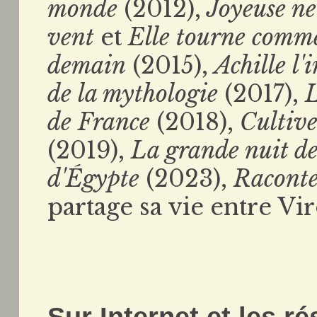
monde
(2012),
Joyeuse ne
vent
et
Elle tourne comm
demain
(2015),
Achille l'
de la mythologie
(2017),
L
de France
(2018),
Cultiver
(2019),
La grande nuit de
d'Égypte
(2023),
Raconte
partage sa vie entre Vir
Sur Internet et les r