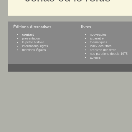
Éditions Alternatives
livres
contact
nouveautes
présentation
à paraître
la petite histoire
thématiques
international rights
index des titres
mentions légales
archives des titres
nos parutions depuis 1975
auteurs