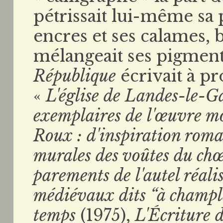
pétrissait lui-même sa p
encres et ses calames, 
mélangeait ses pigment
République
écrivait à p
«
L'église de Landes-le-Ga
exemplaires de l'œuvre m
Roux : d'inspiration roman
murales des voûtes du chœu
parements de l'autel réal
médiévaux dits “à champ
temps
(1975),
L'Écriture 