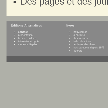
Des pages et des jou
Éditions Alternatives
livres
contact
nouveautes
présentation
à paraître
la petite histoire
thématiques
international rights
index des titres
mentions légales
archives des titres
nos parutions depuis 1975
auteurs