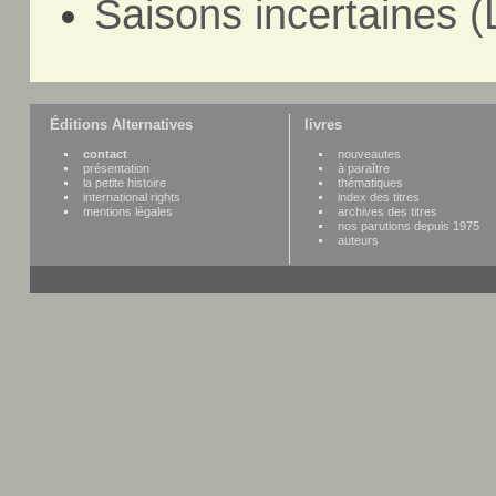
Saisons incertaines (
Éditions Alternatives
livres
contact
nouveautes
présentation
à paraître
la petite histoire
thématiques
international rights
index des titres
mentions légales
archives des titres
nos parutions depuis 1975
auteurs