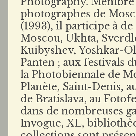
Photography. Membre d
photographes de Mosco
(1993), il participe à 
Moscou, Ukhta, Sverdlo
Kuibyshev, Yoshkar-Ola
Panten ; aux festivals d
la Photobiennale de Mo
Planète, Saint-Denis, 
de Bratislava, au Fotof
dans de nombreuses gal
Invogue, XL, bibliothèq
collections sont prés