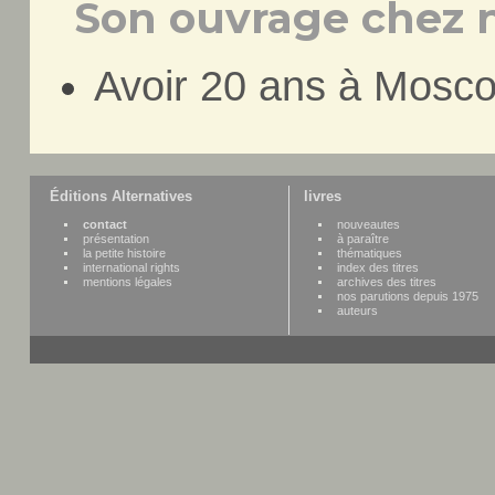
Son ouvrage chez n
Avoir 20 ans à Mosc
Éditions Alternatives
livres
contact
nouveautes
présentation
à paraître
la petite histoire
thématiques
international rights
index des titres
mentions légales
archives des titres
nos parutions depuis 1975
auteurs