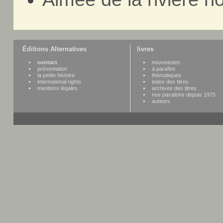
Éditions Alternatives
livres
contact
nouveautes
présentation
à paraître
la petite histoire
thématiques
international rights
index des titres
mentions légales
archives des titres
nos parutions depuis 1975
auteurs