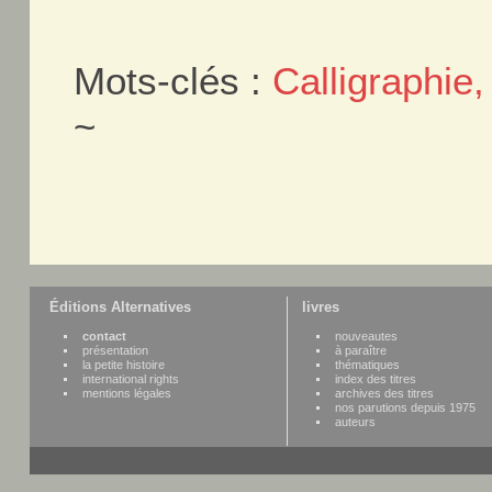
Mots-clés :
Calligraphie, 
~
Éditions Alternatives
livres
contact
nouveautes
présentation
à paraître
la petite histoire
thématiques
international rights
index des titres
mentions légales
archives des titres
nos parutions depuis 1975
auteurs