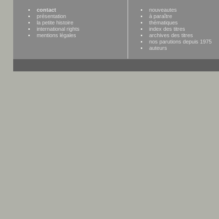
contact
nouveautes
présentation
à paraître
la petite histoire
thématiques
international rights
index des titres
mentions légales
archives des titres
nos parutions depuis 1975
auteurs