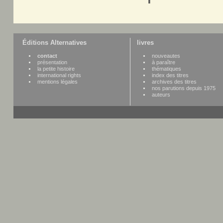
Éditions Alternatives
livres
contact
nouveautes
présentation
à paraître
la petite histoire
thématiques
international rights
index des titres
mentions légales
archives des titres
nos parutions depuis 1975
auteurs