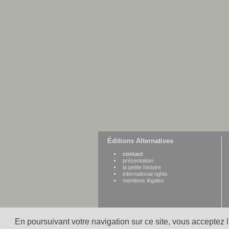
Éditions Alternatives
contact
présentation
la petite histoire
international rights
mentions légales
En poursuivant votre navigation sur ce site, vous acceptez 