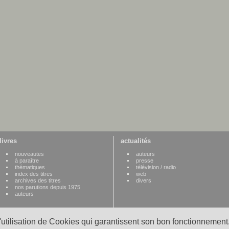
livres
actualités
nouveautes
auteurs
à paraître
presse
thématiques
télévision / radio
index des titres
web
archives des titres
divers
nos parutions depuis 1975
auteurs
l'utilisation de Cookies qui garantissent son bon fonctionnement.