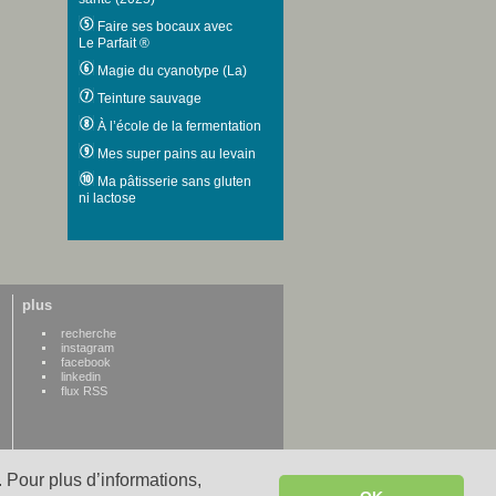
Faire ses bocaux avec
Le Parfait ®
Magie du cyanotype (La)
Teinture sauvage
À l’école de la fermentation
Mes super pains au levain
Ma pâtisserie sans gluten
ni lactose
plus
recherche
instagram
facebook
linkedin
flux RSS
 Pour plus d’informations,
WWW credits