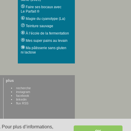
Faire ses bocaux avec
Le Parfait ®
Magie du cyanotype (La)
Teinture sauvage
À l’école de la fermentation
Mes super pains au levain
Ma pâtisserie sans gluten
ni lactose
plus
recherche
instagram
facebook
linkedin
flux RSS
 Pour plus d’informations,
WWW credits