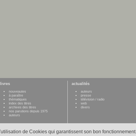
livres
actualités
nouveautes
auteurs
à paraître
presse
thématiques
télévision / radio
index des titres
web
archives des titres
divers
nos parutions depuis 1975
auteurs
l'utilisation de Cookies qui garantissent son bon fonctionnement.