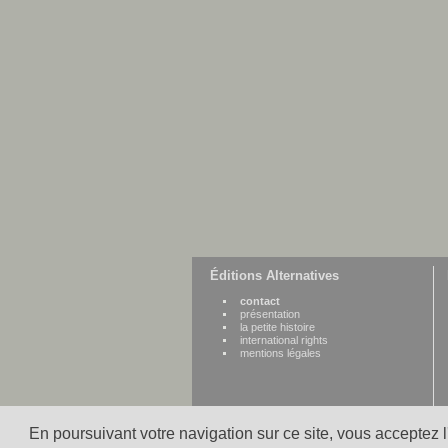
Éditions Alternatives
contact
présentation
la petite histoire
international rights
mentions légales
En poursuivant votre navigation sur ce site, vous acceptez 