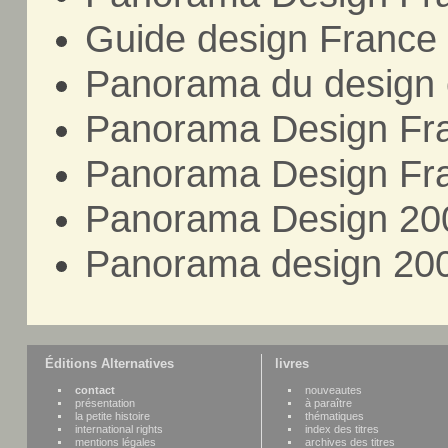
Guide design France 
Panorama du design 
Panorama Design Fr
Panorama Design Fr
Panorama Design 20
Panorama design 20
Éditions Alternatives
livres
contact
nouveautes
présentation
à paraître
la petite histoire
thématiques
international rights
index des titres
mentions légales
archives des titres