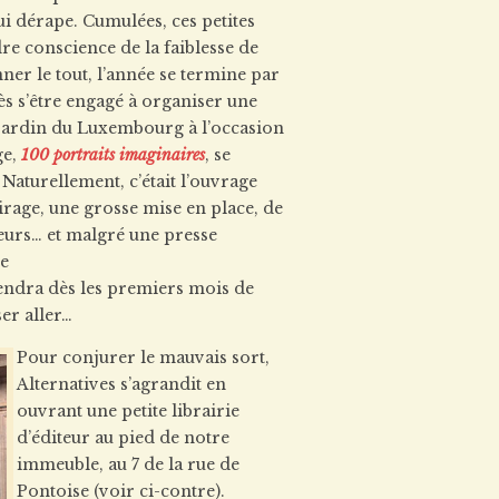
ui dérape. Cumulées, ces petites
re conscience de la faiblesse de
ner le tout, l’année se termine par
ès s’être engagé à organiser une
u jardin du Luxembourg à l’occasion
ge,
100 portraits imaginaires
, se
Naturellement, c’était l’ouvrage
tirage, une grosse mise en place, de
eurs… et malgré une presse
ue
viendra dès les premiers mois de
ser aller…
Pour conjurer le mauvais sort,
Alternatives s’agrandit en
ouvrant une petite librairie
d’éditeur au pied de notre
immeuble, au 7 de la rue de
Pontoise (voir ci-contre).