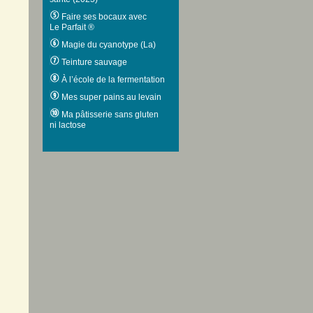
Faire ses bocaux avec
Le Parfait ®
Magie du cyanotype (La)
Teinture sauvage
À l’école de la fermentation
Mes super pains au levain
Ma pâtisserie sans gluten
ni lactose