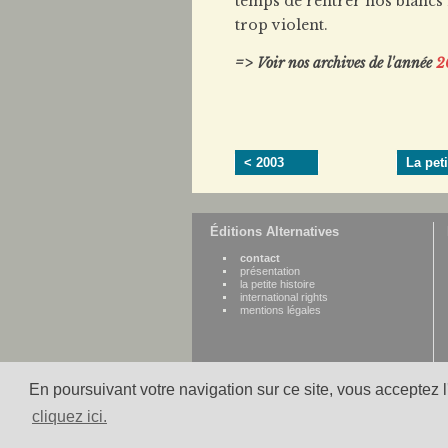
temps de rentrer nos blancs 
trop violent.
=> Voir nos archives de l'année
2
< 2003
La peti
Éditions Alternatives
contact
présentation
la petite histoire
international rights
mentions légales
En poursuivant votre navigation sur ce site, vous acceptez 
cliquez ici.