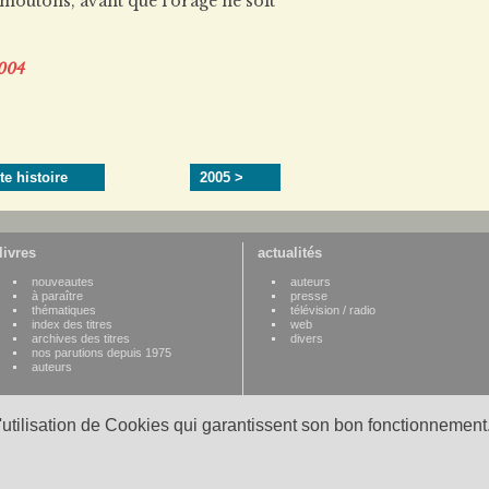
moutons, avant que l’orage ne soit
004
te histoire
2005 >
livres
actualités
nouveautes
auteurs
à paraître
presse
thématiques
télévision / radio
index des titres
web
archives des titres
divers
nos parutions depuis 1975
auteurs
l'utilisation de Cookies qui garantissent son bon fonctionnement.