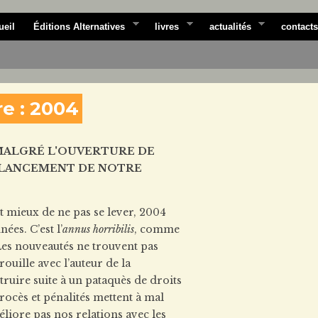
ueil
Éditions Alternatives
livres
actualités
contacts
re : 2004
MALGRÉ L'OUVERTURE DE
E LANCEMENT DE NOTRE
it mieux de ne pas se lever, 2004
es. C’est l’
annus horribilis
, comme
 Les nouveautés ne trouvent pas
ouille avec l’auteur de la
ruire suite à un pataquès de droits
rocès et pénalités mettent à mal
éliore pas nos relations avec les