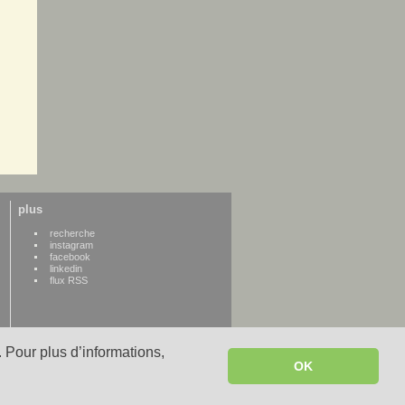
plus
recherche
instagram
facebook
linkedin
flux RSS
 Pour plus d’informations,
WWW credits
OK