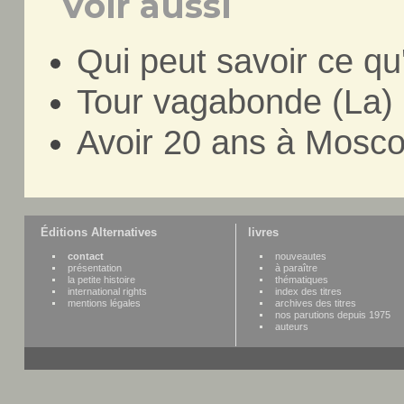
Voir aussi
Qui peut savoir ce qu
Tour vagabonde (La)
Avoir 20 ans à Mosc
Éditions Alternatives
livres
contact
nouveautes
présentation
à paraître
la petite histoire
thématiques
international rights
index des titres
mentions légales
archives des titres
nos parutions depuis 1975
auteurs