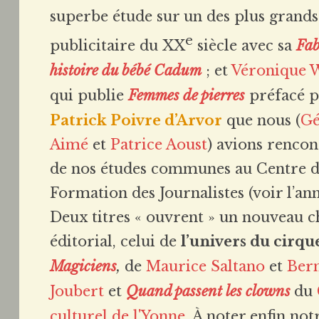
superbe étude sur un des plus grand
e
publicitaire du XX
siècle avec sa
Fab
histoire du bébé Cadum
; et
Véronique 
qui publie
Femmes de pierres
préfacé p
Patrick Poivre d’Arvor
que nous (
Gé
Aimé
et
Patrice Aoust
) avions rencon
de nos études communes au Centre 
Formation des Journalistes (voir l’a
Deux titres « ouvrent » un nouveau
éditorial, celui de
l’univers du cirqu
Magiciens
,
de
Maurice Saltano
et
Ber
Joubert
et
Quand passent les clowns
du
culturel de l'Yonne
. À noter enfin not