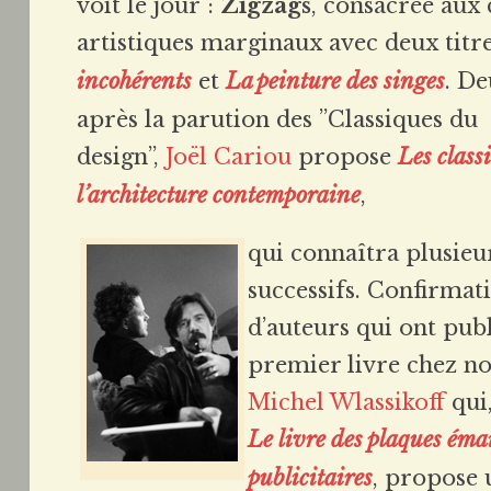
voit le jour :
Zigzags
, consacrée aux
artistiques marginaux avec deux titr
incohérents
et
La peinture des singes
. De
après la parution des ”Classiques du
design”,
Joël Cariou
propose
Les class
l’architecture contemporaine
,
qui connaîtra plusieu
successifs. Confirmat
d’auteurs qui ont publ
premier livre chez no
Michel Wlassikoff
qui
Le livre des plaques émai
publicitaires
, propose 