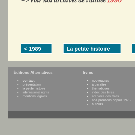
=> Voir nos archives de l'année
1990
< 1989
La petite histoire
Éditions Alternatives
livres
contact
nouveautes
présentation
à paraître
la petite histoire
thématiques
international rights
index des titres
mentions légales
archives des titres
nos parutions depuis 1975
auteurs