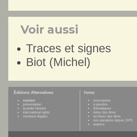
Voir aussi
Traces et signes
Biot (Michel)
Éditions Alternatives
livres
contact
nouveautes
présentation
à paraître
la petite histoire
thématiques
international rights
index des titres
mentions légales
archives des titres
nos parutions depuis 1975
auteurs