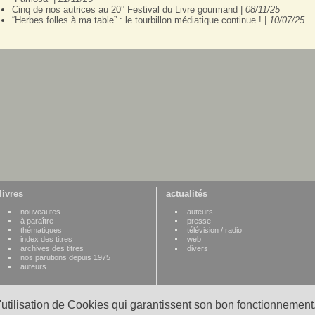
Cinq de nos autrices au 20° Festival du Livre gourmand |
08/11/25
“Herbes folles à ma table” : le tourbillon médiatique continue ! |
10/07/25
livres
actualités
nouveautes
auteurs
à paraître
presse
thématiques
télévision / radio
index des titres
web
archives des titres
divers
nos parutions depuis 1975
auteurs
l'utilisation de Cookies qui garantissent son bon fonctionnement.