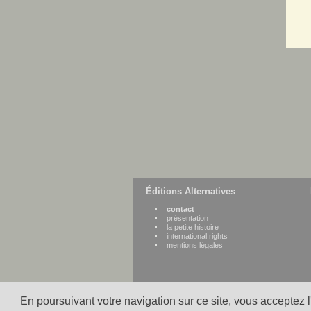
Éditions Alternatives
contact
présentation
la petite histoire
international rights
mentions légales
En poursuivant votre navigation sur ce site, vous acceptez 