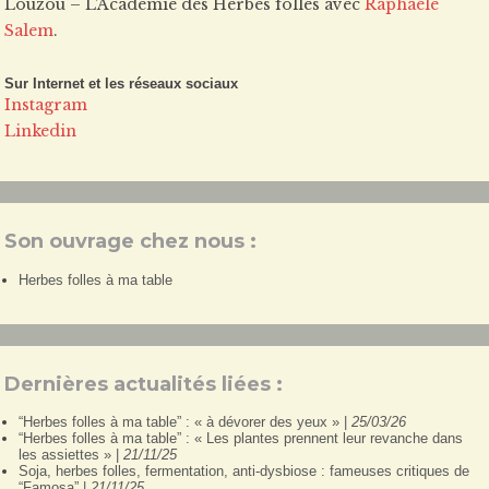
Louzou – L’Académie des Herbes folles avec
Raphaële
Salem
.
Sur Internet et les réseaux sociaux
Instagram
Linkedin
Son ouvrage chez nous :
Herbes folles à ma table
Dernières actualités liées :
“Herbes folles à ma table” : « à dévorer des yeux » |
25/03/26
“Herbes folles à ma table” : « Les plantes prennent leur revanche dans
les assiettes » |
21/11/25
Soja, herbes folles, fermentation, anti-dysbiose : fameuses critiques de
“Famosa” |
21/11/25