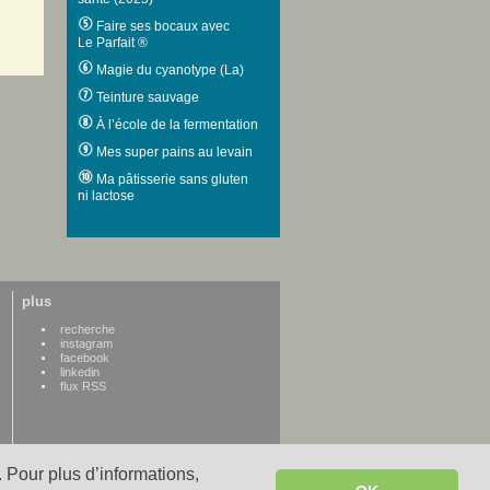
Faire ses bocaux avec
Le Parfait ®
Magie du cyanotype (La)
Teinture sauvage
À l’école de la fermentation
Mes super pains au levain
Ma pâtisserie sans gluten
ni lactose
plus
recherche
instagram
facebook
linkedin
flux RSS
 Pour plus d’informations,
WWW credits