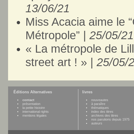
13/06/21
Miss Acacia aime le “G
Métropole” |
25/05/21
« La métropole de Lil
street art ! » |
25/05/
Éditions Alternatives
livres
contact
nouveautes
présentation
à paraître
la petite histoire
thématiques
international rights
index des titres
mentions légales
archives des titres
nos parutions depuis 1975
auteurs