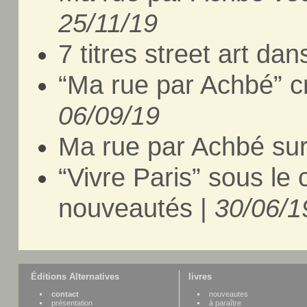
25/11/19
7 titres street art da
“Ma rue par Achbé” cr
06/09/19
Ma rue par Achbé su
“Vivre Paris” sous le
nouveautés |
30/06/1
Éditions Alternatives
livres
contact
nouveautes
présentation
à paraître