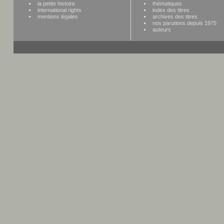
la petite histoire
thématiques
international rights
index des titres
mentions légales
archives des titres
nos parutions depuis 1975
auteurs