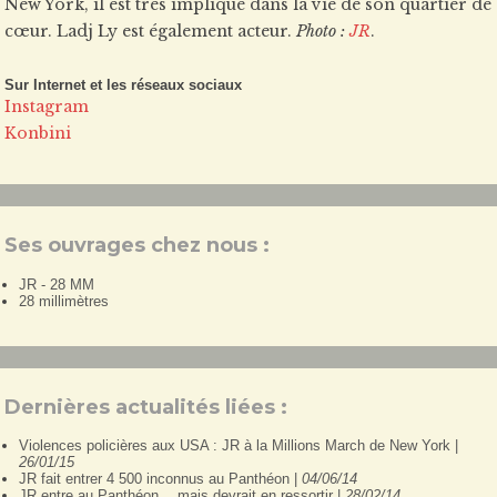
New York, il est très impliqué dans la vie de son quartier de
cœur. Ladj Ly est également acteur.
Photo :
JR
.
Sur Internet et les réseaux sociaux
Instagram
Konbini
Ses ouvrages chez nous :
JR - 28 MM
28 millimètres
Dernières actualités liées :
Violences policières aux USA : JR à la Millions March de New York |
26/01/15
JR fait entrer 4 500 inconnus au Panthéon |
04/06/14
JR entre au Panthéon… mais devrait en ressortir |
28/02/14