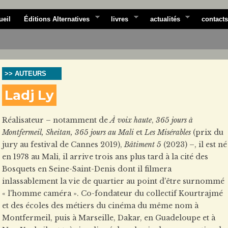
ueil
Éditions Alternatives
livres
actualités
contacts
>> AUTEURS
Ladj Ly
Réalisateur – notamment de
À voix haute
,
365 jours à
Montfermeil, Sheitan, 365 jours au Mali
et
Les Misérables
(prix du
jury au festival de Cannes 2019),
Bâtiment 5
(2023) –, il est né
en 1978 au Mali, il arrive trois ans plus tard à la cité des
Bosquets en Seine-Saint-Denis dont il filmera
inlassablement la vie de quartier au point d'être surnommé
« l'homme caméra ». Co-fondateur du collectif Kourtrajmé
et des écoles des métiers du cinéma du même nom à
Montfermeil, puis à Marseille, Dakar, en Guadeloupe et à