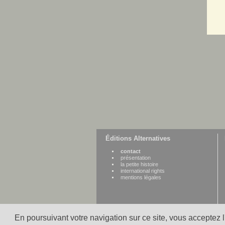
Éditions Alternatives
contact
présentation
la petite histoire
international rights
mentions légales
En poursuivant votre navigation sur ce site, vous acceptez 