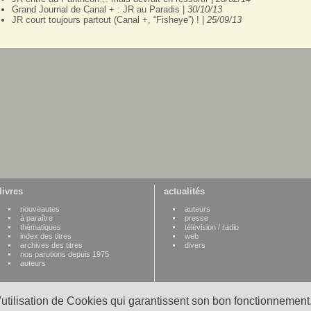
Grand Journal de Canal + : JR au Paradis |
30/10/13
JR court toujours partout (Canal +, “Fisheye”) ! |
25/09/13
livres
actualités
nouveautes
auteurs
à paraître
presse
thématiques
télévision / radio
index des titres
web
archives des titres
divers
nos parutions depuis 1975
auteurs
l'utilisation de Cookies qui garantissent son bon fonctionnement.