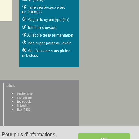
Faire ses bocaux avec
Le Parfait ®
Magie du cyanotype (La)
Teinture sauvage
À l’école de la fermentation
Mes super pains au levain
Ma pâtisserie sans gluten
ni lactose
plus
recherche
instagram
facebook
linkedin
flux RSS
 Pour plus d’informations,
WWW credits