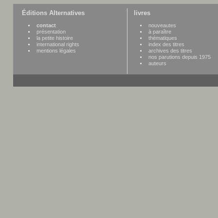
Éditions Alternatives
livres
contact
nouveautes
présentation
à paraître
la petite histoire
thématiques
international rights
index des titres
mentions légales
archives des titres
nos parutions depuis 1975
auteurs