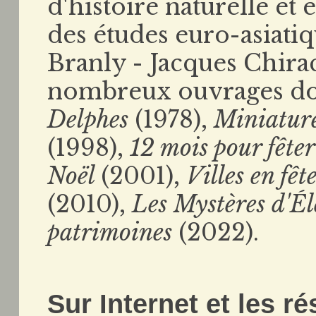
d'histoire naturelle et 
des études euro-asiati
Branly - Jacques Chira
nombreux ouvrages d
Delphes
(1978),
Miniature
(1998),
12 mois pour fêter
Noël
(2001),
Villes en fêt
(2010),
Les Mystères d'Él
patrimoines
(2022).
Sur Internet et les r