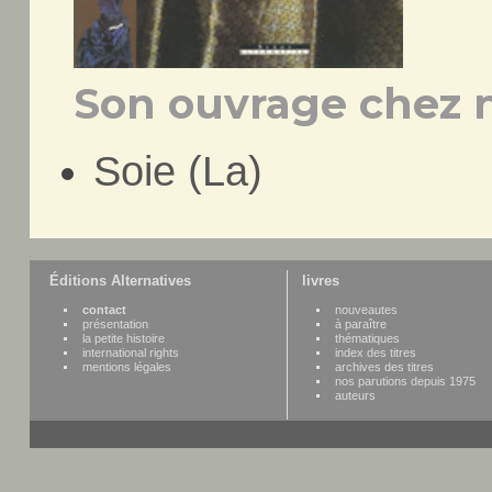
Son ouvrage chez n
Soie (La)
Éditions Alternatives
livres
contact
nouveautes
présentation
à paraître
la petite histoire
thématiques
international rights
index des titres
mentions légales
archives des titres
nos parutions depuis 1975
auteurs