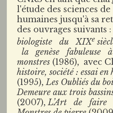
l'étude des sciences de 
humaines jusqu'à sa retr
des ouvrages suivants :
e
biologiste du XIX
sièc
la genèse fabuleuse 
monstres
(1986), avec C
histoire, société : essai 
(1995),
Les Oubliés du boi
Demeure aux trois bassin
(2007),
L’Art de faire
Monstres de pierre
(2009