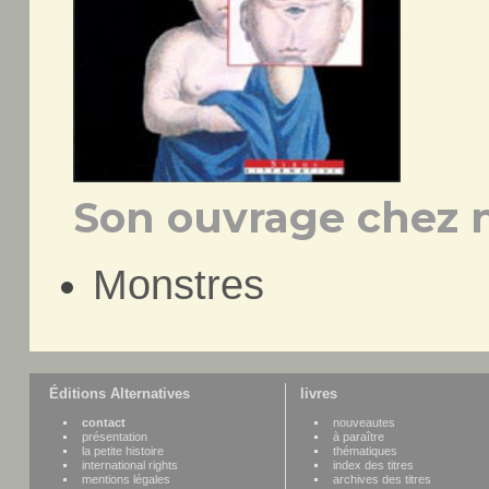
Son ouvrage chez n
Monstres
Éditions Alternatives
livres
contact
nouveautes
présentation
à paraître
la petite histoire
thématiques
international rights
index des titres
mentions légales
archives des titres