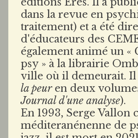
éditions Érès. Il a pub
dans la revue en psych
traitement) et a été dir
d'éducateurs des CEMEA
également animé un « 
psy » à la librairie O
ville où il demeurait. I
la peur
en deux volumes
Journal d'une analyse
).
En 1993, Serge Vallon 
méditeranénenne de ps
jazz, il est mort en 2021