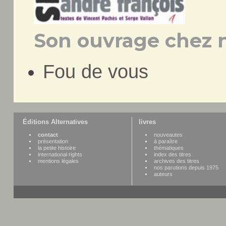
Son ouvrage chez n
Fou de vous
Éditions Alternatives
livres
contact
nouveautes
présentation
à paraître
la petite histoire
thématiques
international rights
index des titres
mentions légales
archives des titres
nos parutions depuis 1975
auteurs