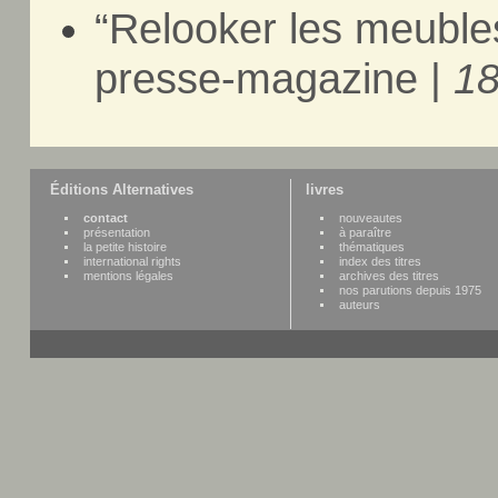
“Relooker les meuble
presse-magazine |
18
Éditions Alternatives
livres
contact
nouveautes
présentation
à paraître
la petite histoire
thématiques
international rights
index des titres
mentions légales
archives des titres
nos parutions depuis 1975
auteurs