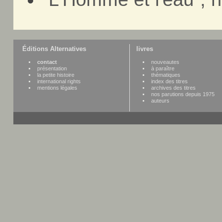
Éditions Alternatives
livres
contact
nouveautes
présentation
à paraître
la petite histoire
thématiques
international rights
index des titres
mentions légales
archives des titres
nos parutions depuis 1975
auteurs