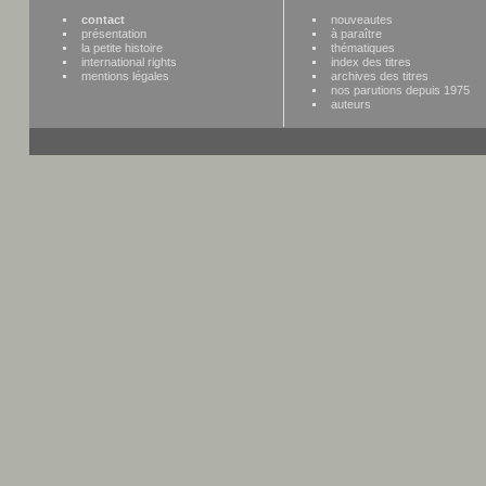
contact
nouveautes
présentation
à paraître
la petite histoire
thématiques
international rights
index des titres
mentions légales
archives des titres
nos parutions depuis 1975
auteurs