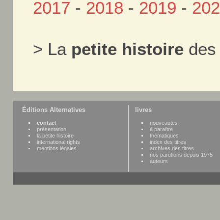
2017
-
2018
-
2019
-
20
> La
petite histoire
des 
Éditions Alternatives
livres
contact
nouveautes
présentation
à paraître
la petite histoire
thématiques
international rights
index des titres
mentions légales
archives des titres
nos parutions depuis 1975
auteurs