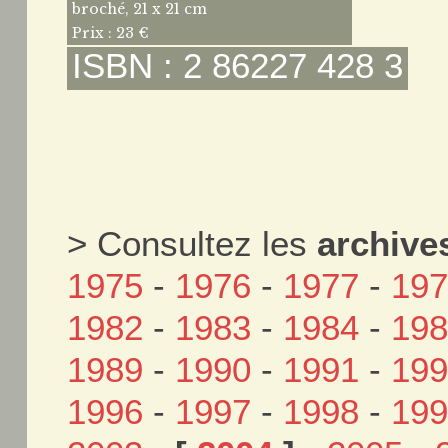
broché, 21 x 21 cm
Prix : 23 €
ISBN : 2 86227 428 3
> Consultez les
archive
1975
-
1976
-
1977
-
19
1982
-
1983
-
1984
-
19
1989
-
1990
-
1991
-
19
1996
-
1997
-
1998
-
19