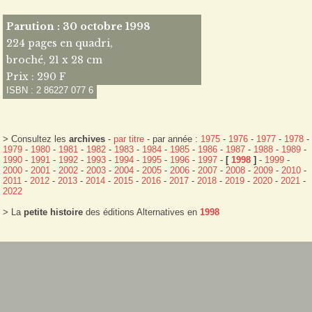
Parution : 30 octobre 1998
224 pages en quadri,
broché, 21 x 28 cm
Prix : 290 F
ISBN : 2 86227 077 6
> Consultez les
archives
-
par titre
- par année :
1975
-
1976
-
1977
-
1978
-
1979
-
1980
-
1981
-
1982
-
1983
-
1984
-
1985
-
1986
-
1987
-
1988
-
1989
-
1990
-
1991
-
1992
-
1993
-
1994
-
1995
-
1996
-
1997
-
[
1998
]
-
1999
-
2000
-
2001
-
2002
-
2003
-
2004
-
2005
-
2006
-
2007
-
2008
-
2009
-
2010
-
2011
-
2012
-
2013
-
2014
-
2015
-
2016
-
2017
-
2018
-
2019
-
2020
-
2021
-
2022
> La
petite histoire
des éditions Alternatives en
1998