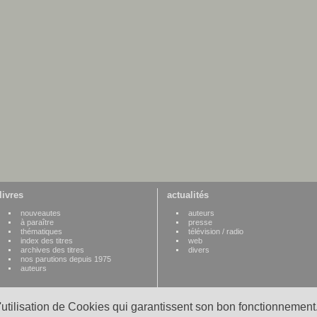
livres
actualités
nouveautes
auteurs
à paraître
presse
thématiques
télévision / radio
index des titres
web
archives des titres
divers
nos parutions depuis 1975
auteurs
l'utilisation de Cookies qui garantissent son bon fonctionnement.