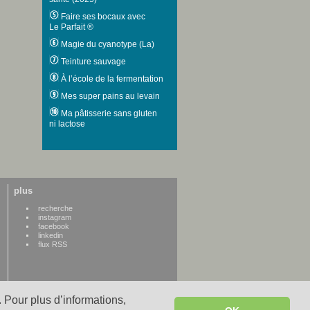
Faire ses bocaux avec
Le Parfait ®
Magie du cyanotype (La)
Teinture sauvage
À l’école de la fermentation
Mes super pains au levain
Ma pâtisserie sans gluten
ni lactose
plus
recherche
instagram
facebook
linkedin
flux RSS
 Pour plus d’informations,
WWW credits