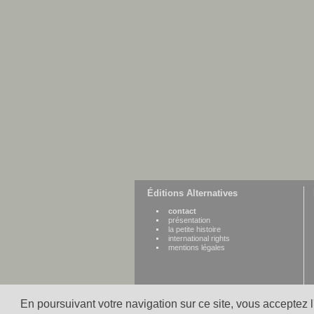
Éditions Alternatives
contact
présentation
la petite histoire
international rights
mentions légales
En poursuivant votre navigation sur ce site, vous acceptez 