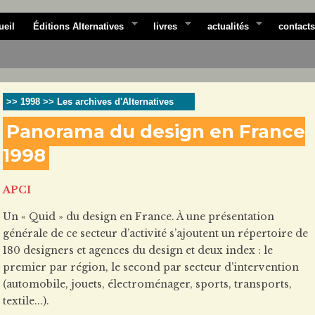
ueil
Éditions Alternatives
livres
actualités
contacts
>> 1998 >> Les archives d'Alternatives
Panorama du design en France
1998
APCI
Un « Quid » du design en France. À une présentation
générale de ce secteur d’activité s’ajoutent un répertoire de
180 designers et agences du design et deux index : le
premier par région, le second par secteur d’intervention
(automobile, jouets, électroménager, sports, transports,
textile...).