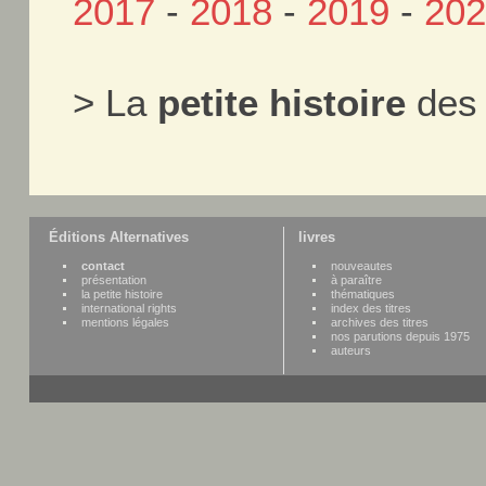
2017
-
2018
-
2019
-
20
> La
petite histoire
des 
Éditions Alternatives
livres
contact
nouveautes
présentation
à paraître
la petite histoire
thématiques
international rights
index des titres
mentions légales
archives des titres
nos parutions depuis 1975
auteurs