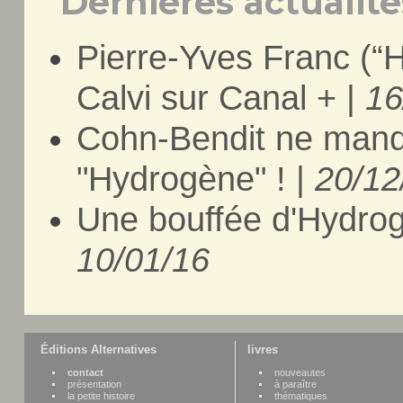
Dernières actualités
Pierre-Yves Franc (“
Calvi sur Canal + |
16
Cohn-Bendit ne manque
"Hydrogène" ! |
20/12
Une bouffée d'Hydro
10/01/16
Éditions Alternatives
livres
contact
nouveautes
présentation
à paraître
la petite histoire
thématiques