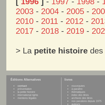
[
1996
]
-
1997
-
1998
-
2003
-
2004
-
2005
-
20
2010
-
2011
-
2012
-
201
2017
-
2018
-
2019
-
20
> La
petite histoire
des 
Éditions Alternatives
livres
contact
nouveautes
présentation
à paraître
la petite histoire
thématiques
international rights
index des titres
mentions légales
archives des titres
nos parutions depuis 1975
auteurs