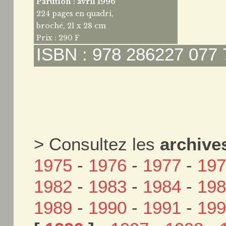
Parution : avril 1996
224 pages en quadri,
broché, 21 x 28 cm
Prix : 290 F
ISBN : 978 286227 077 
> Consultez les
archive
1975
-
1976
-
1977
-
19
1982
-
1983
-
1984
-
19
1989
-
1990
-
1991
-
19