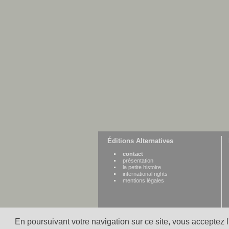
Éditions Alternatives
contact
présentation
la petite histoire
international rights
mentions légales
En poursuivant votre navigation sur ce site, vous acceptez 