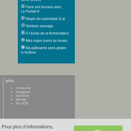
Faire ses bocaux avec
Le Parfait ®
Magie du cyanotype (La)
Teinture sauvage
À l’école de la fermentation
Mes super pains au levain
Ma pâtisserie sans gluten
ni lactose
plus
recherche
instagram
facebook
linkedin
flux RSS
 Pour plus d’informations,
WWW credits