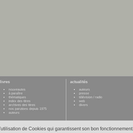
livres
actualités
nouveautes
auteurs
à paraître
presse
thématiques
télévision / radio
index des titres
web
archives des titres
divers
nos parutions depuis 1975
auteurs
l'utilisation de Cookies qui garantissent son bon fonctionnement.