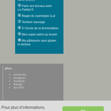
Faire ses bocaux avec
Le Parfait ®
Magie du cyanotype (La)
Teinture sauvage
À l’école de la fermentation
Mes super pains au levain
Ma pâtisserie sans gluten
ni lactose
plus
recherche
instagram
facebook
linkedin
flux RSS
 Pour plus d’informations,
WWW credits