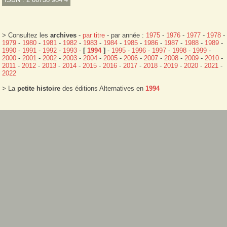
> Consultez les
archives
-
par titre
- par année :
1975
-
1976
-
1977
-
1978
-
1979
-
1980
-
1981
-
1982
-
1983
-
1984
-
1985
-
1986
-
1987
-
1988
-
1989
-
1990
-
1991
-
1992
-
1993
-
[
1994
]
-
1995
-
1996
-
1997
-
1998
-
1999
-
2000
-
2001
-
2002
-
2003
-
2004
-
2005
-
2006
-
2007
-
2008
-
2009
-
2010
-
2011
-
2012
-
2013
-
2014
-
2015
-
2016
-
2017
-
2018
-
2019
-
2020
-
2021
-
2022
> La
petite histoire
des éditions Alternatives en
1994