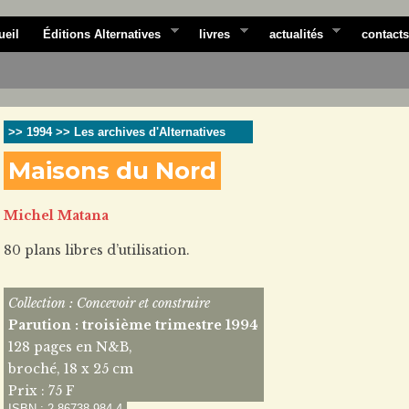
ueil
Éditions Alternatives
livres
actualités
contacts
>> 1994 >> Les archives d'Alternatives
Maisons du Nord
Michel Matana
80 plans libres d’utilisation.
Collection : Concevoir et construire
Parution : troisième trimestre 1994
128 pages en N&B,
broché, 18 x 25 cm
Prix : 75 F
ISBN : 2 86738 984 4