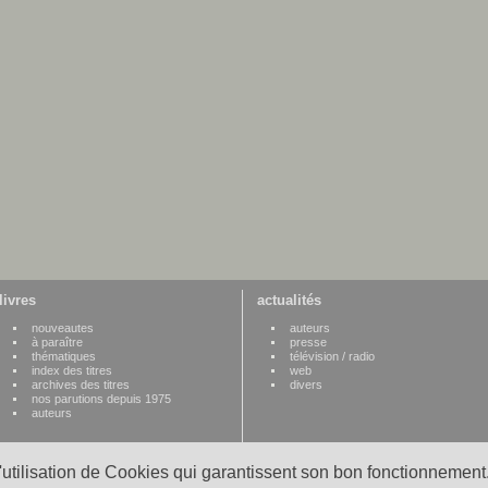
livres
actualités
nouveautes
auteurs
à paraître
presse
thématiques
télévision / radio
index des titres
web
archives des titres
divers
nos parutions depuis 1975
auteurs
l'utilisation de Cookies qui garantissent son bon fonctionnement.