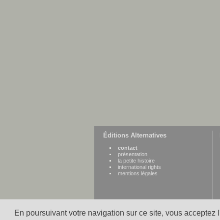
Éditions Alternatives
contact
présentation
la petite histoire
international rights
mentions légales
En poursuivant votre navigation sur ce site, vous acceptez 