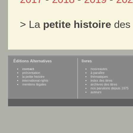
> La
petite histoire
des 
Éditions Alternatives
livres
contact
nouveautes
présentation
à paraître
la petite histoire
thématiques
international rights
index des titres
mentions légales
archives des titres
nos parutions depuis 1975
auteurs