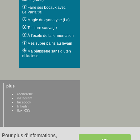
Faire ses bocaux avec
Le Parfait ®
Magie du cyanotype (La)
Teinture sauvage
À l’école de la fermentation
Mes super pains au levain
Ma pâtisserie sans gluten
ni lactose
plus
recherche
instagram
facebook
linkedin
flux RSS
 Pour plus d’informations,
WWW credits