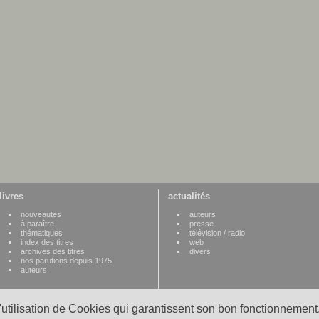
livres
actualités
nouveautes
auteurs
à paraître
presse
thématiques
télévision / radio
index des titres
web
archives des titres
divers
nos parutions depuis 1975
auteurs
l'utilisation de Cookies qui garantissent son bon fonctionnement.