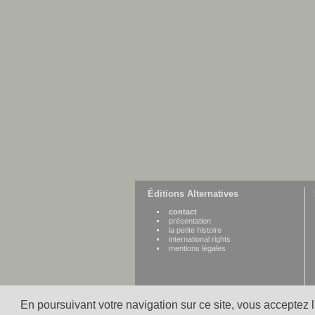
Éditions Alternatives
contact
présentation
la petite histoire
international rights
mentions légales
En poursuivant votre navigation sur ce site, vous acceptez 