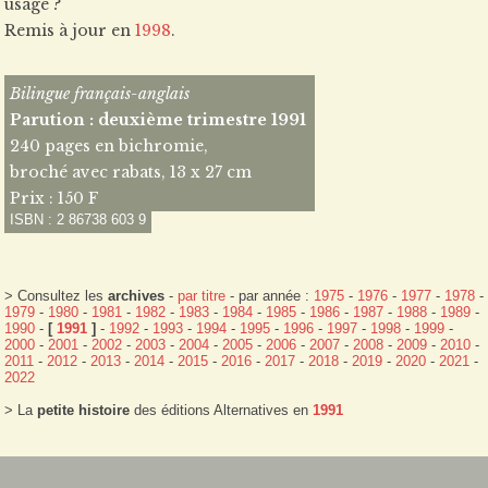
usage ?
Remis à jour en
1998
.
Bilingue français-anglais
Parution : deuxième trimestre 1991
240 pages en bichromie,
broché avec rabats, 13 x 27 cm
Prix : 150 F
ISBN : 2 86738 603 9
> Consultez les
archives
-
par titre
- par année :
1975
-
1976
-
1977
-
1978
-
1979
-
1980
-
1981
-
1982
-
1983
-
1984
-
1985
-
1986
-
1987
-
1988
-
1989
-
1990
-
[
1991
]
-
1992
-
1993
-
1994
-
1995
-
1996
-
1997
-
1998
-
1999
-
2000
-
2001
-
2002
-
2003
-
2004
-
2005
-
2006
-
2007
-
2008
-
2009
-
2010
-
2011
-
2012
-
2013
-
2014
-
2015
-
2016
-
2017
-
2018
-
2019
-
2020
-
2021
-
2022
> La
petite histoire
des éditions Alternatives en
1991