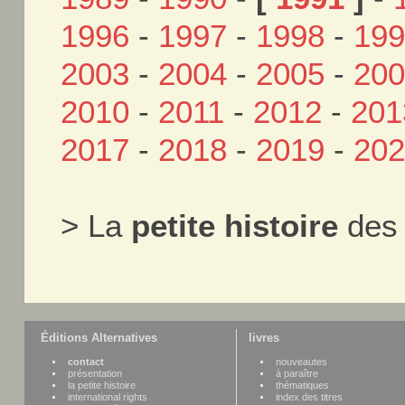
1996
-
1997
-
1998
-
19
2003
-
2004
-
2005
-
20
2010
-
2011
-
2012
-
201
2017
-
2018
-
2019
-
20
> La
petite histoire
des 
Éditions Alternatives
livres
contact
nouveautes
présentation
à paraître
la petite histoire
thématiques
international rights
index des titres