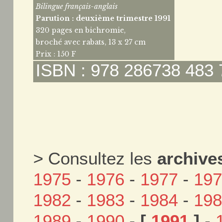
Bilingue français-anglais
Parution : deuxième trimestre 1991
320 pages en bichromie,
broché avec rabats, 13 x 27 cm
Prix : 150 F
ISBN : 978 286738 483 
> Consultez les
archive
1975
-
1976
-
1977
-
19
1982
-
1983
-
1984
-
19
1989
-
1990
-
[
1991
]
-