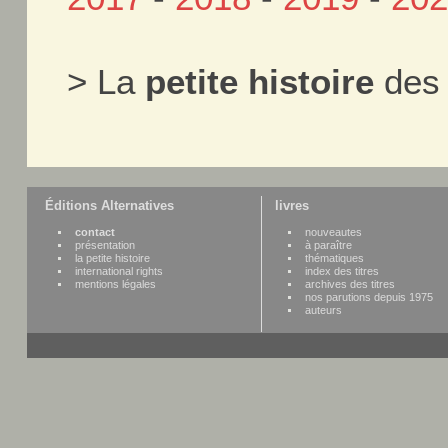
> La
petite histoire
des 
Éditions Alternatives
livres
contact
nouveautes
présentation
à paraître
la petite histoire
thématiques
international rights
index des titres
mentions légales
archives des titres
nos parutions depuis 1975
auteurs