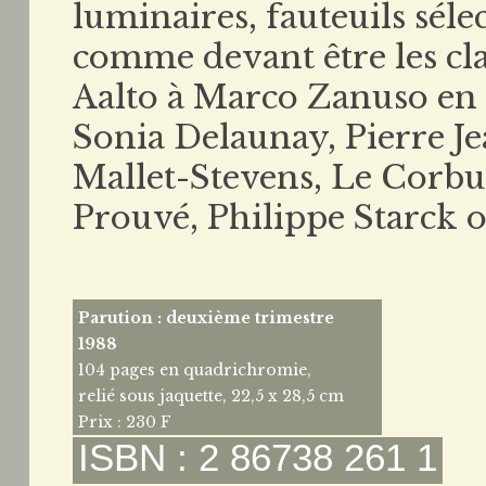
luminaires, fauteuils sél
comme devant être les cl
Aalto à Marco Zanuso en 
Sonia Delaunay, Pierre J
Mallet-Stevens, Le Corbus
Prouvé, Philippe Starck 
Parution : deuxième trimestre
1988
104 pages en quadrichromie,
relié sous jaquette, 22,5 x 28,5 cm
Prix : 230 F
ISBN : 2 86738 261 1