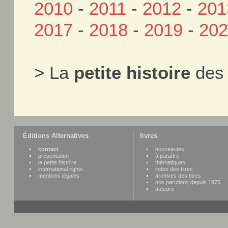
2010
-
2011
-
2012
-
201
2017
-
2018
-
2019
-
20
> La
petite histoire
des 
Éditions Alternatives
livres
contact
nouveautes
présentation
à paraître
la petite histoire
thématiques
international rights
index des titres
mentions légales
archives des titres
nos parutions depuis 1975
auteurs