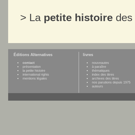
> La
petite histoire
des 
Éditions Alternatives
livres
contact
nouveautes
présentation
à paraître
la petite histoire
thématiques
international rights
index des titres
mentions légales
archives des titres
nos parutions depuis 1975
auteurs