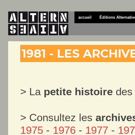
accueil
Éditions Alternativ
1981 - LES ARCHI
> La
petite histoire
des 
> Consultez les
archive
1975
-
1976
-
1977
-
19