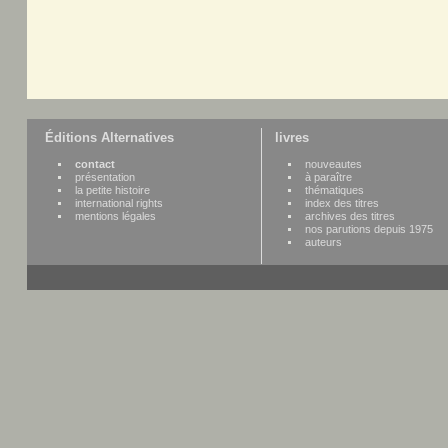
Éditions Alternatives
livres
contact
nouveautes
présentation
à paraître
la petite histoire
thématiques
international rights
index des titres
mentions légales
archives des titres
nos parutions depuis 1975
auteurs