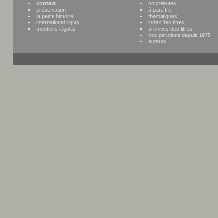
contact
nouveautes
présentation
à paraître
la petite histoire
thématiques
international rights
index des titres
mentions légales
archives des titres
nos parutions depuis 1975
auteurs