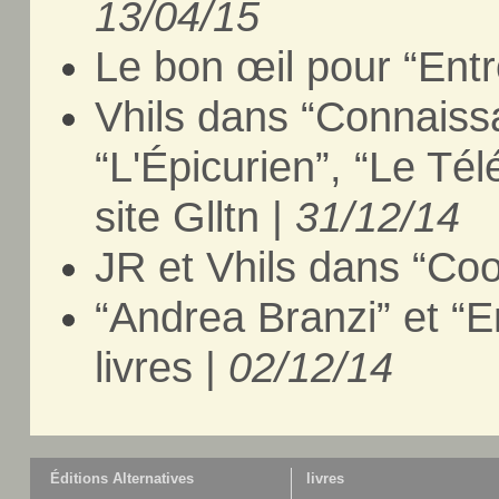
13/04/15
Le bon œil pour “Entr
Vhils dans “Connaiss
“L'Épicurien”, “Le Té
site Glltn |
31/12/14
JR et Vhils dans “Coo
“Andrea Branzi” et “E
livres |
02/12/14
Éditions Alternatives
livres