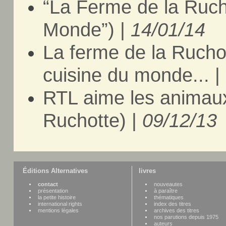
“La Ferme de la Rucho
Monde”) |
14/01/14
La ferme de la Ruchott
cuisine du monde... |
RTL aime les animaux
Ruchotte) |
09/12/13
Éditions Alternatives
livres
contact
nouveautes
présentation
à paraître
la petite histoire
thématiques
international rights
index des titres
mentions légales
archives des titres
nos parutions depuis 1975
auteurs