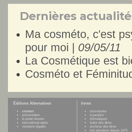
Dernières actualités
Ma cosméto, c'est p
pour moi |
09/05/11
La Cosmétique est bi
Cosméto et Féminitu
Éditions Alternatives
livres
contact
nouveautes
présentation
à paraître
la petite histoire
thématiques
international rights
index des titres
mentions légales
archives des titres
nos parutions depuis 1975