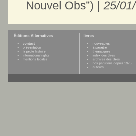
Nouvel Obs”) |
25/01
Éditions Alternatives
livres
contact
nouveautes
présentation
à paraître
la petite histoire
thématiques
international rights
index des titres
mentions légales
archives des titres
nos parutions depuis 1975
auteurs