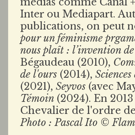
médias comme Canal +,
Inter ou Mediapart. Au
publications, on peut 
pour un féminisme prgam
nous plaît : l’invention de
Bégaudeau (2010),
Comm
de l'ours
(2014),
Sciences 
(2021),
Seyvos
(avec May
Témoin
(2024). En 2013
Chevalier de l'ordre de 
Photo : Pascal Ito © Fla