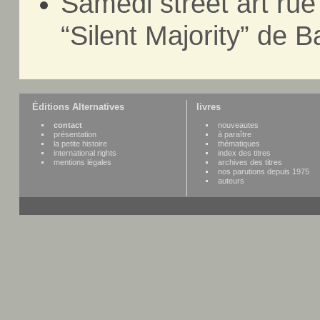
Samedi street art rue
“Silent Majority” de 
Éditions Alternatives
livres
contact
nouveautes
présentation
à paraître
la petite histoire
thématiques
international rights
index des titres
mentions légales
archives des titres
nos parutions depuis 1975
auteurs