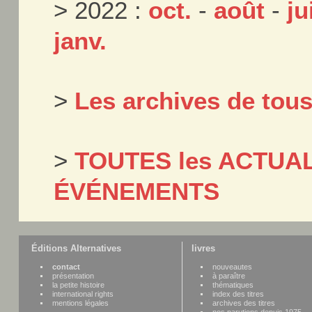
> 2022 :
oct.
-
août
-
ju
janv.
>
Les archives de tou
>
TOUTES les ACTUAL
ÉVÉNEMENTS
Éditions Alternatives
livres
contact
nouveautes
présentation
à paraître
la petite histoire
thématiques
international rights
index des titres
mentions légales
archives des titres
nos parutions depuis 1975