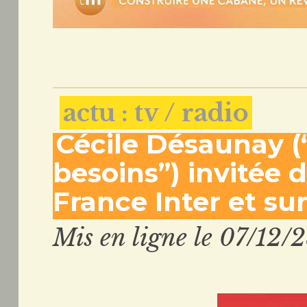
actu : tv / radio
Cécile Désaunay (
besoins”) invitée d
France Inter et s
Mis en ligne le 07/12/