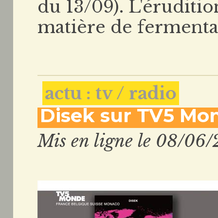
du 13/09). L'éruditio
matière de fermentai
actu : tv / radio
Disek sur TV5 Mo
Mis en ligne le 08/06/