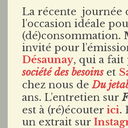
La récente journée d
l'occasion idéale po
(dé)consommation.
invité pour l'émissi
Désaunay
, qui a fa
société des besoins
et
S
chez nous de
Du jeta
ans. L'entretien sur
F
est à (ré)écouter
ici
.
un extrait sur
Insta